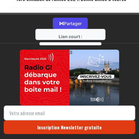
⋈
Partager
Lien court :
https://radio-g.fr?13609
⧉
Inscription Newsletter gratuite