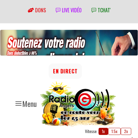
DONS
LIVE VIDÉO
TCHAT'
EN DIRECT
Menu
Vitesse :
1x
1.5x
2x