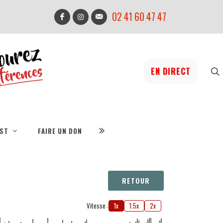
02 41 60 47 47
EN DIRECT
IST
FAIRE UN DON
RETOUR
Vitesse :
1x
1.5x
2x