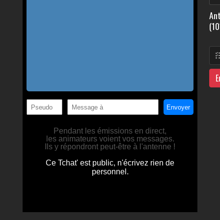
Ant
(10
E