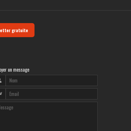
letter gratuite
oyer un message