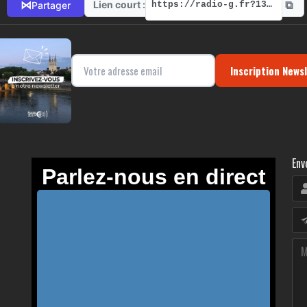
⧉
⋈
Lien court :
Partager
https://radio-g.fr?13306
Inscription News
Env