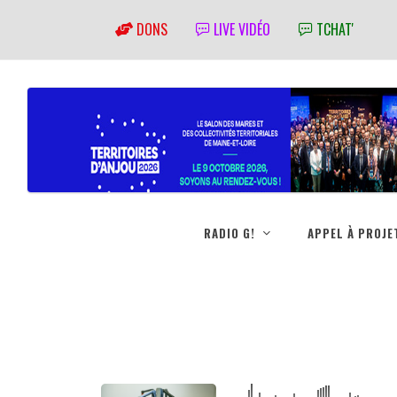
DONS
LIVE VIDÉO
TCHAT'
RADIO G!
APPEL À PROJE