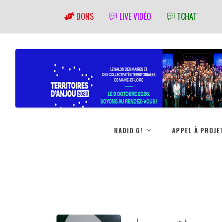
DONS
LIVE VIDÉO
TCHAT'
RADIO G!
APPEL À PROJE