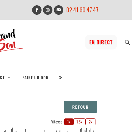
02 41 60 47 47
EN DIRECT
IST
FAIRE UN DON
RETOUR
Vitesse :
1x
1.5x
2x