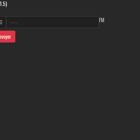
1.5)
FM
nvoyer