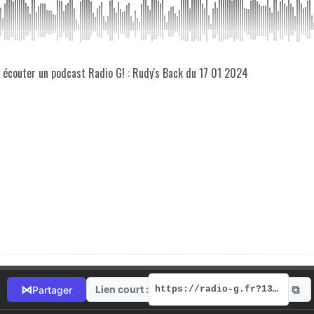
z écouter un podcast Radio G! : Rudy's Back du 17 01 2024
⧉
⋈
Lien court :
Partager
https://radio-g.fr?13660