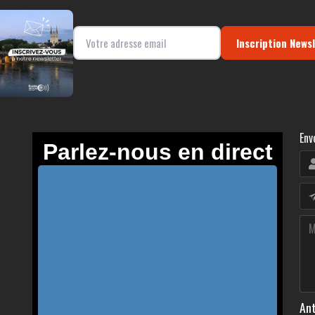
Inscription News
Env
Ant