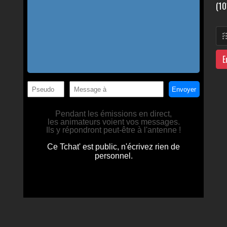
(10
E