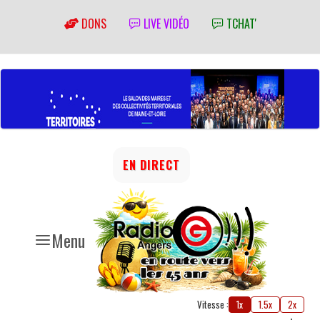
DONS
LIVE VIDÉO
TCHAT'
EN DIRECT
Menu
Vitesse :
1x
1.5x
2x