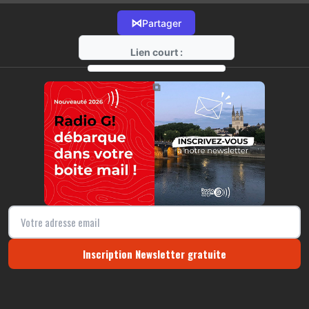
⋈
Partager
Lien court :
https://radio-g.fr?12939
⧉
Inscription Newsletter gratuite