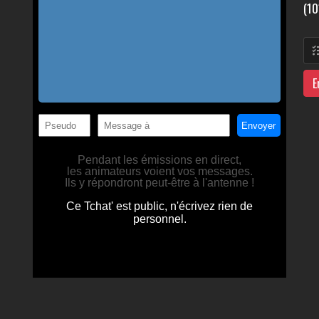
(10
E