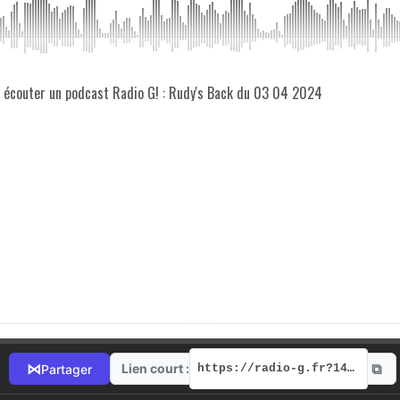
z écouter un podcast Radio G! : Rudy's Back du 03 04 2024
⧉
⋈
Lien court :
Partager
https://radio-g.fr?14284