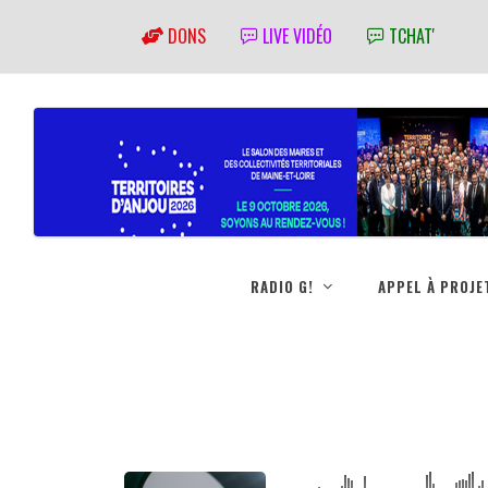
DONS
LIVE VIDÉO
TCHAT'
RADIO G!
APPEL À PROJE