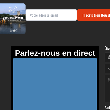
Inscription News
Env
Ant