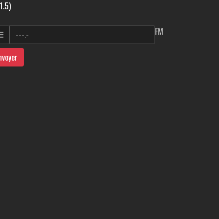
1.5)
FM
nvoyer