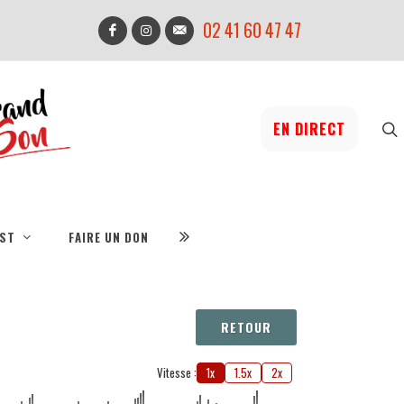
02 41 60 47 47
EN DIRECT
IST
FAIRE UN DON
RETOUR
Vitesse :
1x
1.5x
2x