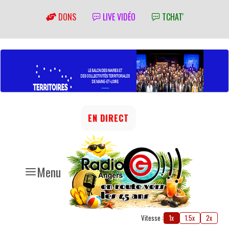
DONS
LIVE VIDÉO
TCHAT'
EN DIRECT
Menu
Vitesse :
1x
1.5x
2x