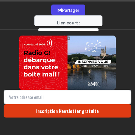
⋈
Partager
Lien court :
https://radio-g.fr?14176
⧉
Inscription Newsletter gratuite