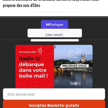
propose des voix d'Elles
⋈
Partager
Lien court :
https://radio-g.fr?13306
⧉
Inscription Newsletter gratuite