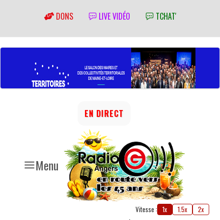
DONS
LIVE VIDÉO
TCHAT'
EN DIRECT
Menu
Vitesse :
1x
1.5x
2x