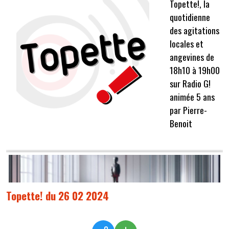
Topette!, la
quotidienne
des agitations
locales et
angevines de
18h10 à 19h00
sur Radio G!
animée 5 ans
par Pierre-
Benoit
Topette! du 26 02 2024