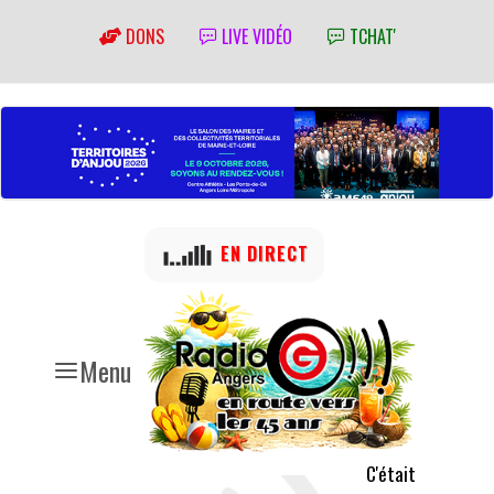
DONS
LIVE VIDÉO
TCHAT'
EN DIRECT
Menu
C'était