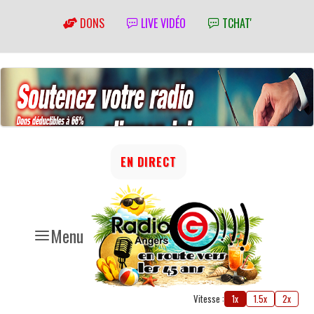
DONS
LIVE VIDÉO
TCHAT'
EN DIRECT
Menu
Vitesse :
1x
1.5x
2x