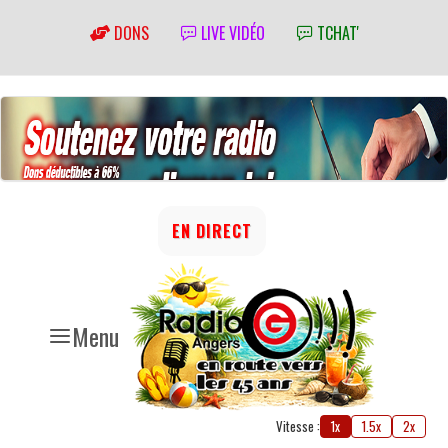
DONS
LIVE VIDÉO
TCHAT'
EN DIRECT
Menu
Vitesse :
1x
1.5x
2x