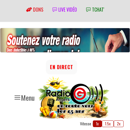
DONS
LIVE VIDÉO
TCHAT'
EN DIRECT
Menu
Vitesse :
1x
1.5x
2x