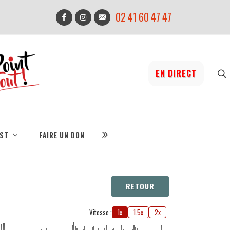
02 41 60 47 47
EN DIRECT
IST
FAIRE UN DON
RETOUR
Vitesse :
1x
1.5x
2x