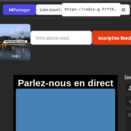
⧉
⋈
Lien court :
Partager
https://radio-g.fr?7449
Inscription News
Env