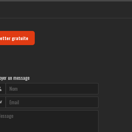
letter gratuite
oyer un message