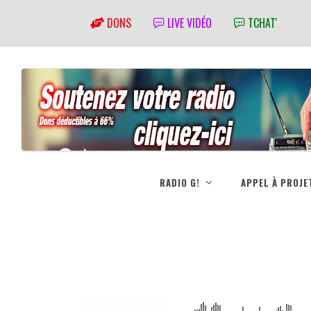
DONS
LIVE VIDÉO
TCHAT'
RADIO G!
APPEL À PROJE