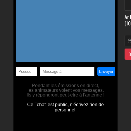
Ant
(10
E