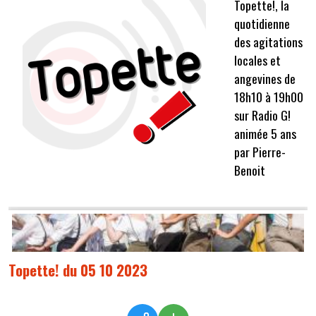
Topette!, la
quotidienne
des agitations
locales et
angevines de
18h10 à 19h00
sur Radio G!
animée 5 ans
par Pierre-
Benoit
Topette! du 05 10 2023