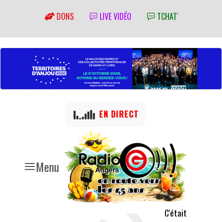
DONS
LIVE VIDÉO
TCHAT'
EN DIRECT
Menu
C'était