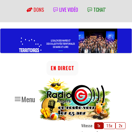
DONS
LIVE VIDÉO
TCHAT'
EN DIRECT
Menu
Vitesse :
1x
1.5x
2x