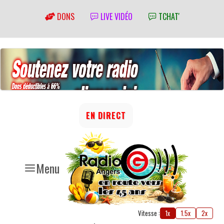
DONS
LIVE VIDÉO
TCHAT'
EN DIRECT
Menu
Vitesse :
1x
1.5x
2x