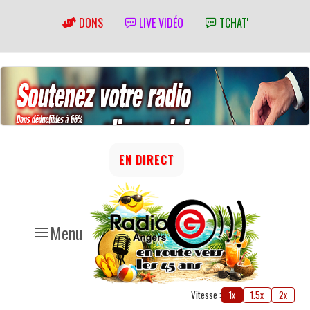
DONS
LIVE VIDÉO
TCHAT'
EN DIRECT
Menu
Vitesse :
1x
1.5x
2x