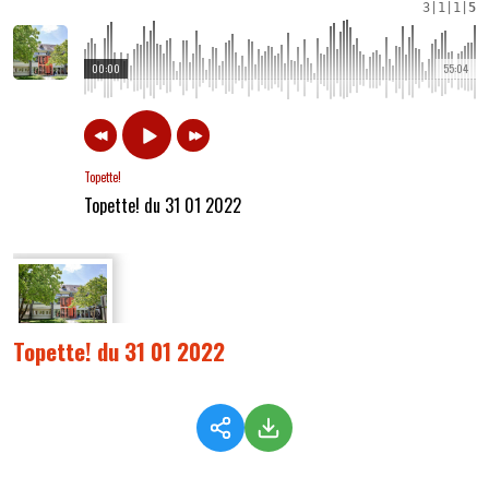
3
|
1
|
1
|
5
00:00
55:04
Topette!
Topette! du 31 01 2022
Topette! du 31 01 2022