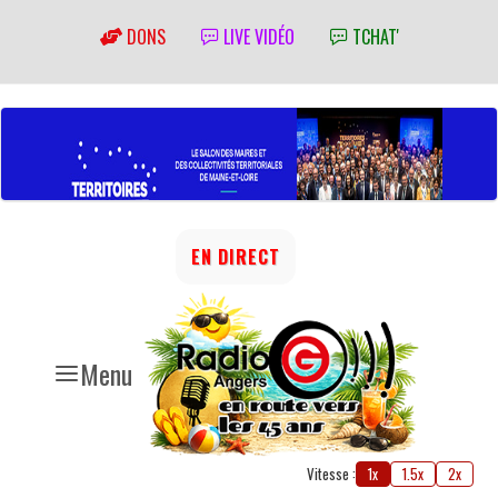
DONS
LIVE VIDÉO
TCHAT'
EN DIRECT
Menu
Vitesse :
1x
1.5x
2x