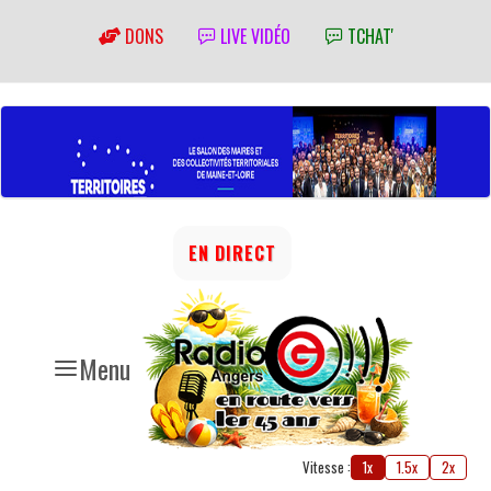
DONS
LIVE VIDÉO
TCHAT'
EN DIRECT
Menu
Vitesse :
1x
1.5x
2x