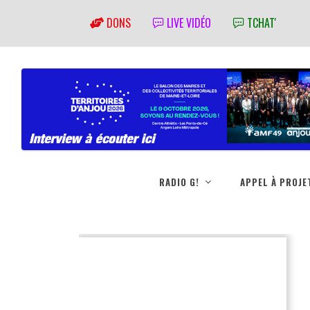
DONS
LIVE VIDÉO
TCHAT'
RADIO G!
APPEL À PROJE