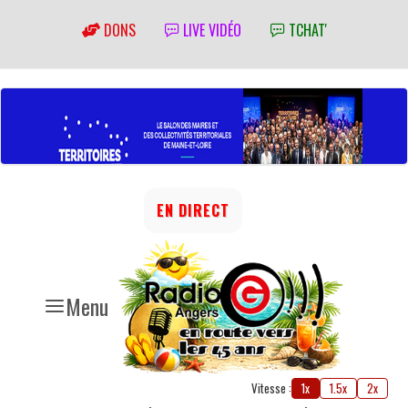
DONS
LIVE VIDÉO
TCHAT'
EN DIRECT
Menu
Vitesse :
1x
1.5x
2x