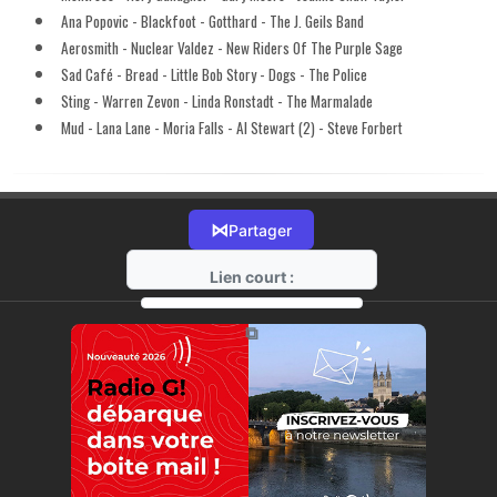
Ana Popovic - Blackfoot - Gotthard - The J. Geils Band
Aerosmith - Nuclear Valdez - New Riders Of The Purple Sage
Sad Café - Bread - Little Bob Story - Dogs - The Police
Sting - Warren Zevon - Linda Ronstadt - The Marmalade
Mud - Lana Lane - Moria Falls - Al Stewart (2) - Steve Forbert
⋈
Partager
Lien court :
https://radio-g.fr?14402
⧉