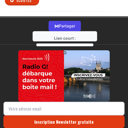
ÉCOUTEZ
⋈
Partager
Lien court :
https://radio-g.fr?r169
⧉
Inscription Newsletter gratuite