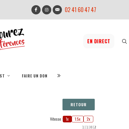
02 41 60 47 47
EN DIRECT
IST
FAIRE UN DON
RETOUR
Vitesse :
1x
1.5x
2x
1
|
1
|
0
|
2