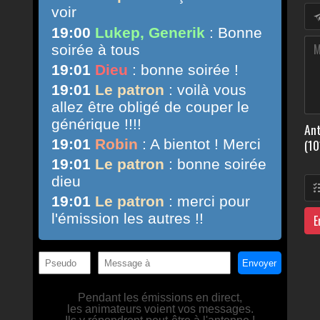
Ant
(10
E