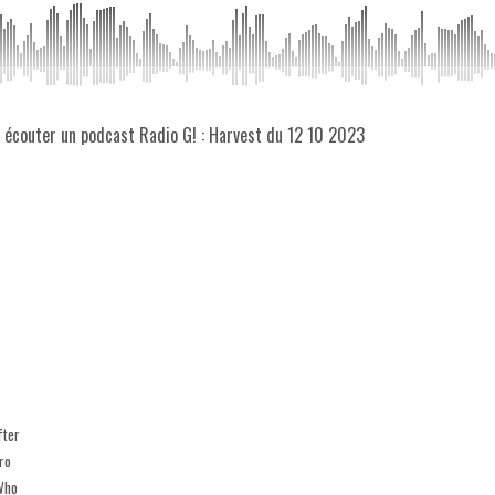
z écouter un podcast Radio G! : Harvest du 12 10 2023
fter
ro
 Who