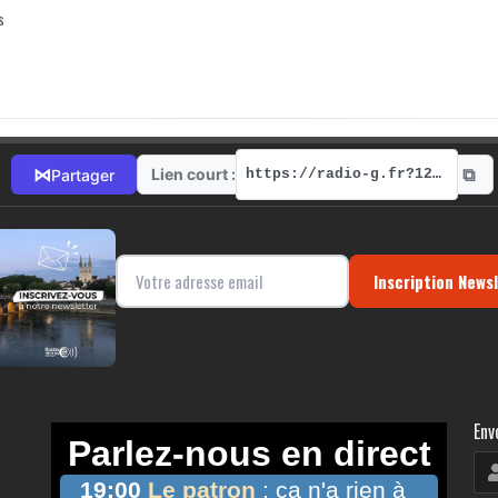
s
⧉
⋈
Lien court :
Partager
https://radio-g.fr?12822
Inscription News
Env