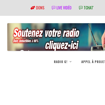
DONS
LIVE VIDÉO
TCHAT'
RADIO G!
APPEL À PROJE