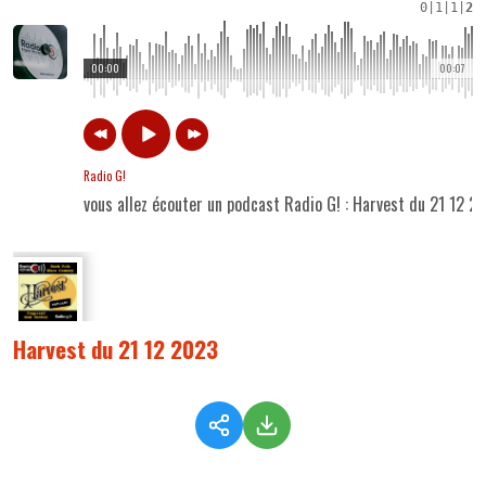
0
|
1
|
1
|
2
00:00
00:07
Radio G!
vous allez écouter un podcast Radio G! : Harvest du 21 12 2
Harvest du 21 12 2023