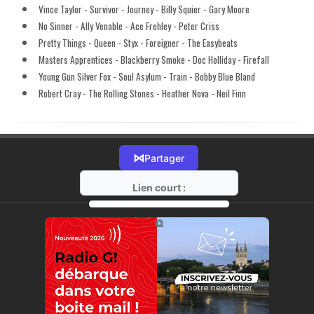
Vince Taylor - Survivor - Journey - Billy Squier - Gary Moore
No Sinner - Ally Venable - Ace Frehley - Peter Criss
Pretty Things - Queen - Styx - Foreigner - The Easybeats
Masters Apprentices - Blackberry Smoke - Doc Holliday - Firefall
Young Gun Silver Fox - Soul Asylum - Train - Bobby Blue Bland
Robert Cray - The Rolling Stones - Heather Nova - Neil Finn
⋈
Partager
Lien court :
https://radio-g.fr?13470
⧉