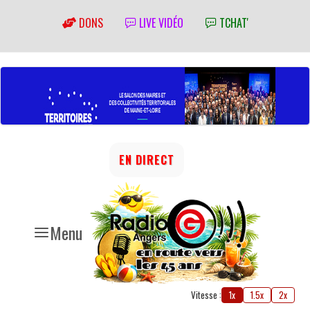
DONS
LIVE VIDÉO
TCHAT'
EN DIRECT
Menu
Vitesse :
1x
1.5x
2x