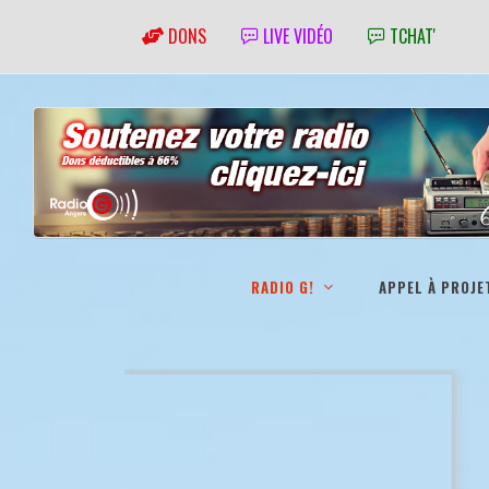
DONS
LIVE VIDÉO
TCHAT'
RADIO G!
APPEL À PROJE