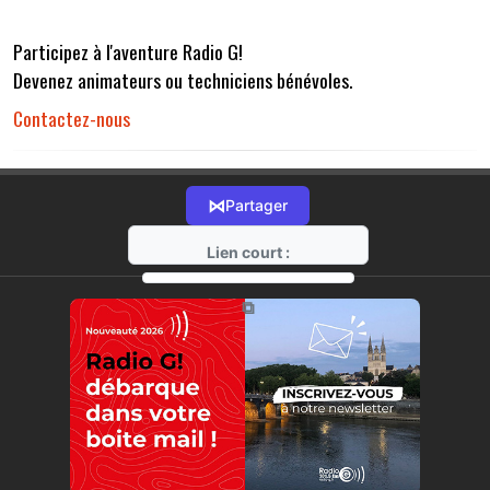
Participez à l'aventure Radio G!
Devenez animateurs ou techniciens bénévoles.
Contactez-nous
⋈
Partager
Lien court :
https://radio-g.fr?r32
⧉