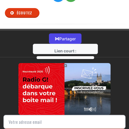
ÉCOUTEZ
⋈
Partager
Lien court :
https://radio-g.fr?r493
⧉