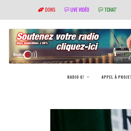
DONS
LIVE VIDÉO
TCHAT'
RADIO G!
APPEL À PROJE