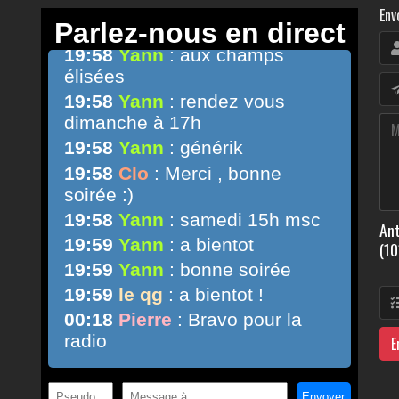
Env
Ant
(10
E