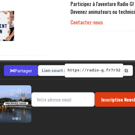
Participez à l'aventure Radio G!
Devenez animateurs ou technici
Contactez-nous
⧉
⋈
Lien court :
Partager
https://radio-g.fr?r32
Inscription News