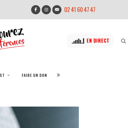
02 41 60 47 47
EN DIRECT
IST
FAIRE UN DON