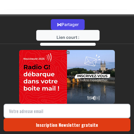
⋈
Partager
Lien court :
https://radio-g.fr?43
⧉
Inscription Newsletter gratuite