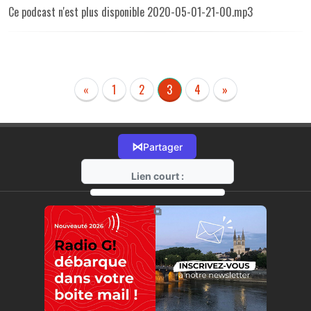
Ce podcast n'est plus disponible 2020-05-01-21-00.mp3
«
1
2
3
4
»
⋈
Partager
Lien court :
https://radio-g.fr?r68
⧉