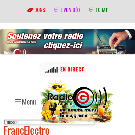
DONS
LIVE VIDÉO
TCHAT'
EN DIRECT
Menu
Emission
FrancElectro