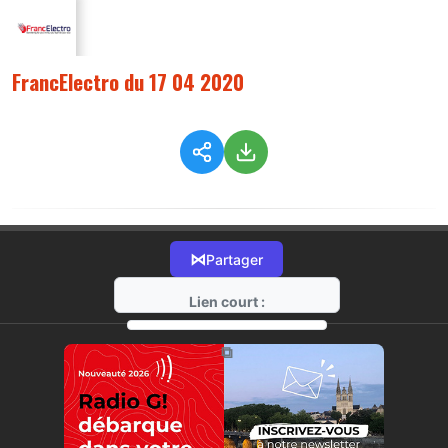
FrancElectro du 17 04 2020
⋈
Partager
Lien court :
https://radio-g.fr?2022
⧉