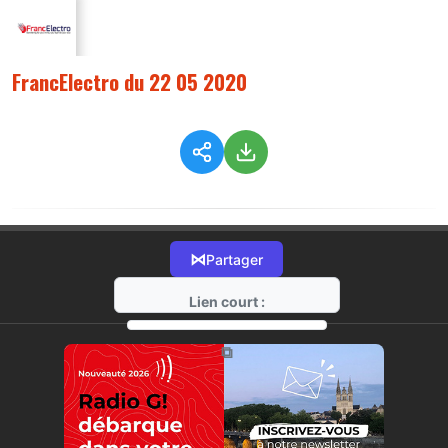
FrancElectro du 22 05 2020
⋈
Partager
Lien court :
https://radio-g.fr?2241
⧉