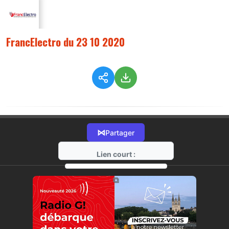
FrancElectro du 23 10 2020
⋈
Partager
Lien court :
https://radio-g.fr?3063
⧉