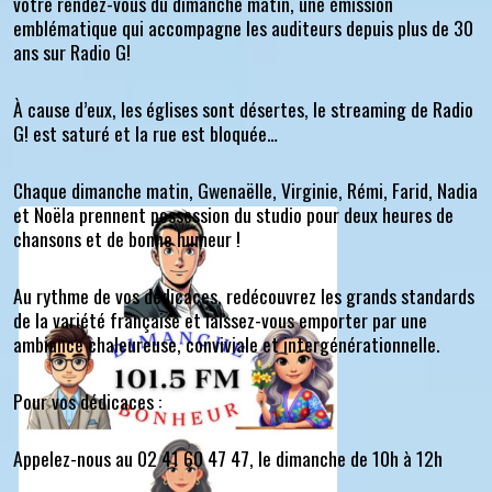
votre rendez-vous du dimanche matin, une émission
emblématique qui accompagne les auditeurs depuis plus de 30
ans sur Radio G!
À cause d’eux, les églises sont désertes, le streaming de Radio
G! est saturé et la rue est bloquée…
Chaque dimanche matin, Gwenaëlle, Virginie, Rémi, Farid, Nadia
et Noëla prennent possession du studio pour deux heures de
chansons et de bonne humeur !
Au rythme de vos dédicaces, redécouvrez les grands standards
de la variété française et laissez-vous emporter par une
ambiance chaleureuse, conviviale et intergénérationnelle.
Pour vos dédicaces :
Appelez-nous au 02 41 60 47 47, le dimanche de 10h à 12h