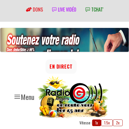
DONS
LIVE VIDÉO
TCHAT'
EN DIRECT
Menu
Vitesse :
1x
1.5x
2x