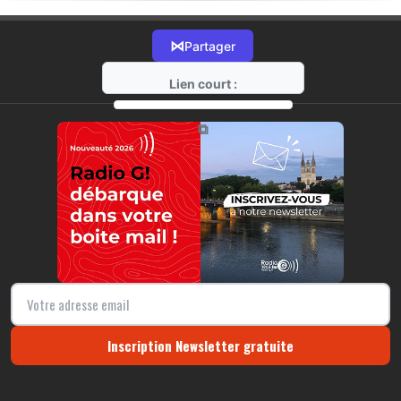
⋈
Partager
Lien court :
https://radio-g.fr?11784
⧉
Inscription Newsletter gratuite