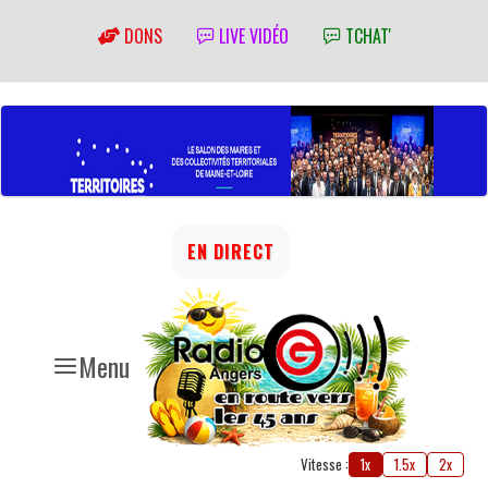
DONS
LIVE VIDÉO
TCHAT'
EN DIRECT
Menu
Vitesse :
1x
1.5x
2x