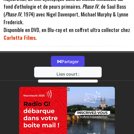
fond d'ethologie et de peurs primaires.
Phase IV
, de Saul Bass
(
Phase IV
, 1974) avec Nigel Davenport, Michael Murphy & Lynne
Frederick.
Disponible en DVD, en Blu-ray et en coffret ultra collector chez
Carlotta Films
.
⋈
Partager
Lien court :
https://radio-g.fr?2570
⧉