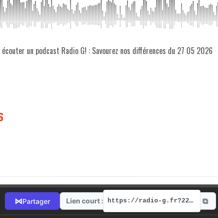
z écouter un podcast Radio G! : Savourez nos différences du 27 05 2026
6
⧉
⋈
Lien court :
Partager
https://radio-g.fr?22091