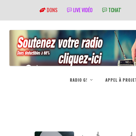
DONS
LIVE VIDÉO
TCHAT'
RADIO G!
APPEL À PROJE