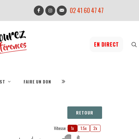
02 41 60 47 47
EN DIRECT
IST
FAIRE UN DON
RETOUR
Vitesse :
1x
1.5x
2x