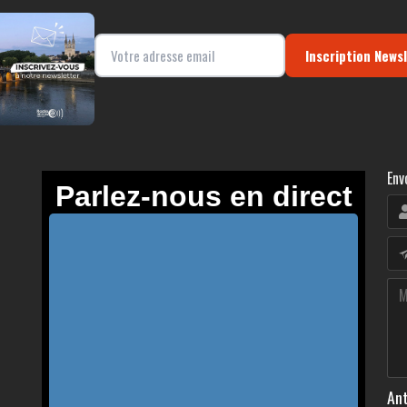
Inscription News
Env
Ant