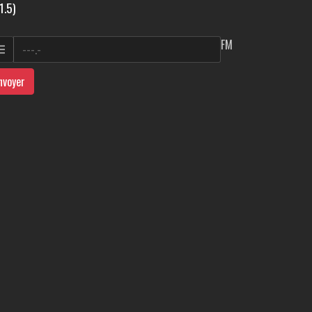
1.5)
FM
nvoyer