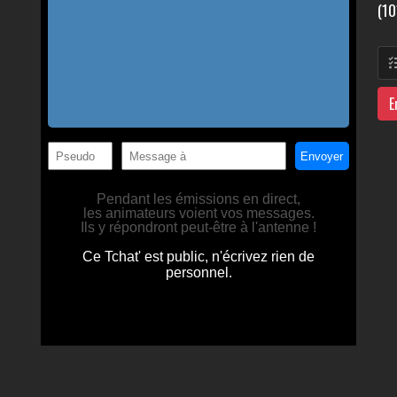
(10
E