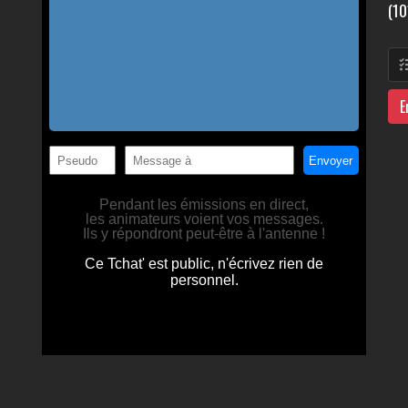
(10
E