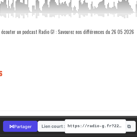
z écouter un podcast Radio G! : Savourez nos différences du 26 05 2026
6
⧉
⋈
Lien court :
Partager
https://radio-g.fr?22090