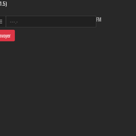
1.5)
FM
nvoyer