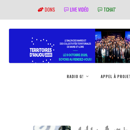
DONS
LIVE VIDÉO
TCHAT'
RADIO G!
APPEL À PROJE