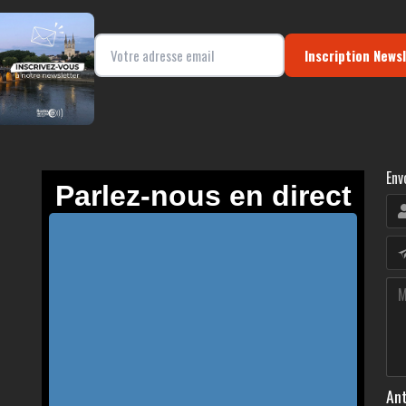
Inscription News
Env
Ant