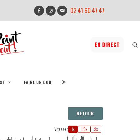
02 41 60 47 47
EN DIRECT
IST
FAIRE UN DON
RETOUR
Vitesse :
1x
1.5x
2x