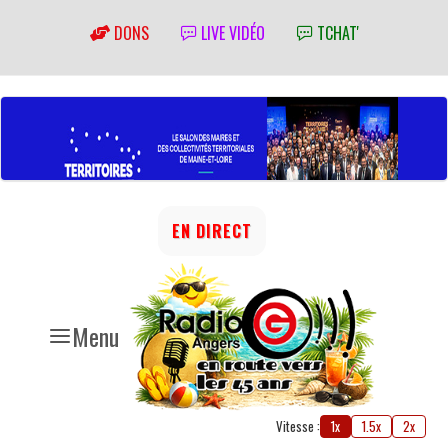
DONS
LIVE VIDÉO
TCHAT'
EN DIRECT
Menu
Vitesse :
1x
1.5x
2x