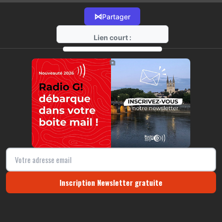
⋈
Partager
Lien court :
https://radio-g.fr?22074
⧉
Inscription Newsletter gratuite