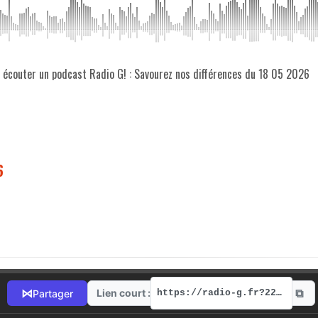
z écouter un podcast Radio G! : Savourez nos différences du 18 05 2026
6
⧉
⋈
Lien court :
Partager
https://radio-g.fr?22073