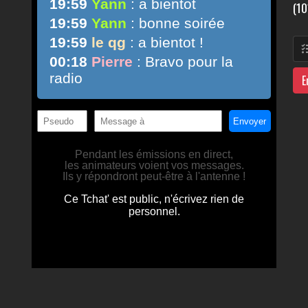
(10
E