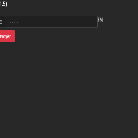
1.5)
FM
nvoyer