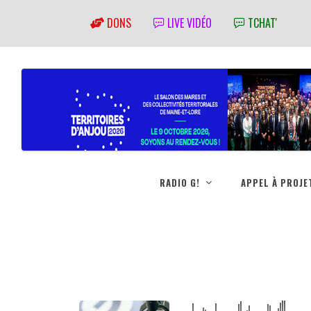
DONS
LIVE VIDÉO
TCHAT'
RADIO G!
APPEL À PROJE