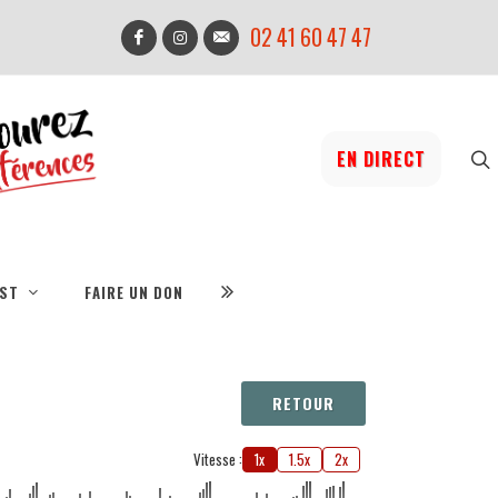
02 41 60 47 47
EN DIRECT
IST
FAIRE UN DON
RETOUR
Vitesse :
1x
1.5x
2x