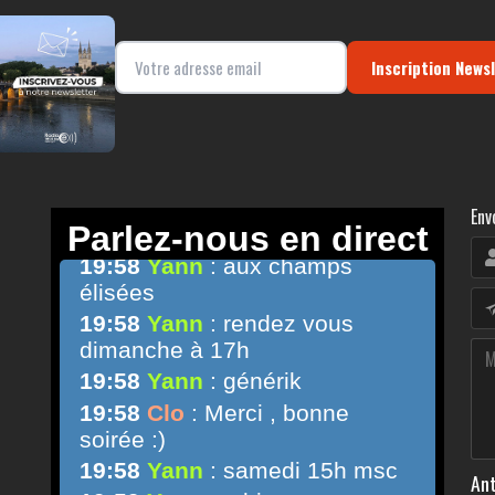
Inscription News
Env
Ant