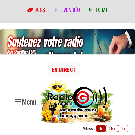
DONS
LIVE VIDÉO
TCHAT'
EN DIRECT
Menu
Vitesse :
1x
1.5x
2x