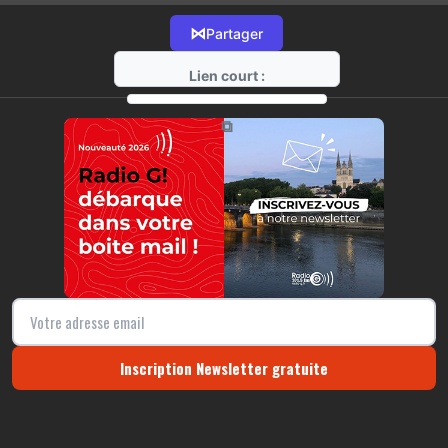
⋈
Partager
Lien court :
https://radio-g.fr?21989
⧉
Inscription Newsletter gratuite