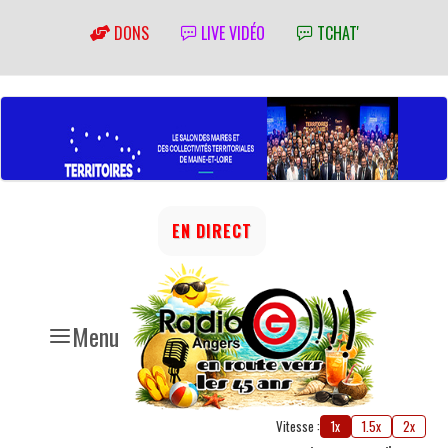
DONS
LIVE VIDÉO
TCHAT'
EN DIRECT
Menu
Vitesse :
1x
1.5x
2x