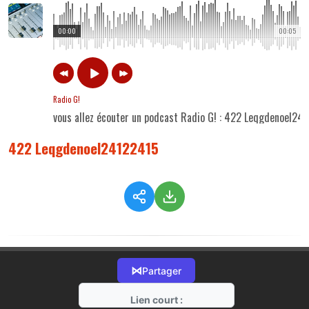
00:00
00:05
Radio G!
vous allez écouter un podcast Radio G! : 422 Leqgdenoel24
422 Leqgdenoel24122415
⋈
Partager
Lien court :