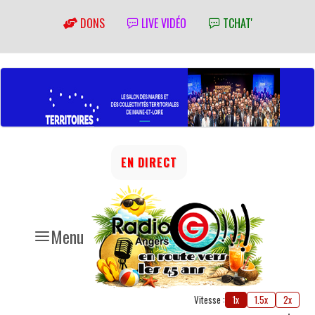
DONS
LIVE VIDÉO
TCHAT'
EN DIRECT
Menu
Vitesse :
1x
1.5x
2x