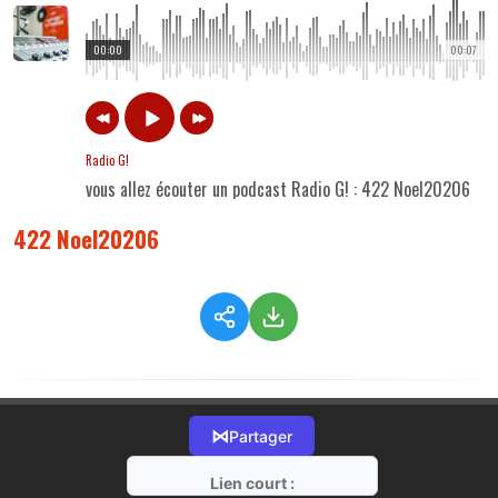
00:00
00:07
Radio G!
vous allez écouter un podcast Radio G! : 422 Noel20206
422 Noel20206
⋈
Partager
Lien court :