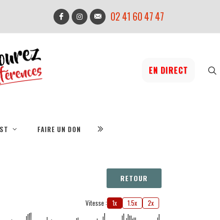
02 41 60 47 47
EN DIRECT
IST
FAIRE UN DON
RETOUR
Vitesse :
1x
1.5x
2x