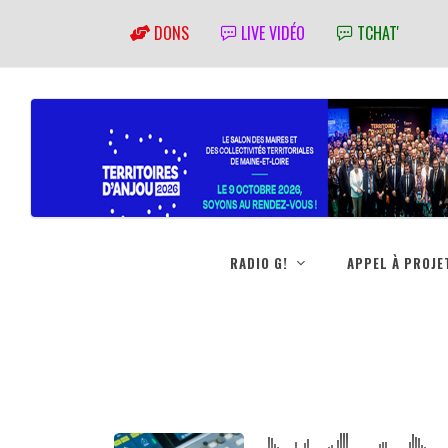
DONS
LIVE VIDÉO
TCHAT'
RADIO G!
APPEL À PROJE