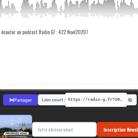
z écouter un podcast Radio G! : 422 Noel20207
⧉
⋈
Lien court :
Partager
https://radio-g.fr?20144
Inscription News