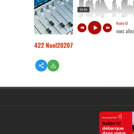
00:00
Radio G!
vous alle
422 Noel20207