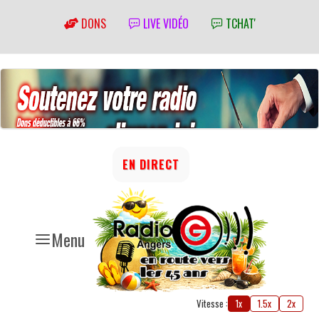
DONS
LIVE VIDÉO
TCHAT'
EN DIRECT
Menu
Vitesse :
1x
1.5x
2x