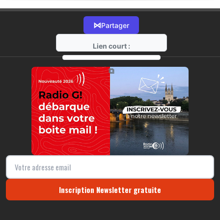
⋈
Partager
Lien court :
https://radio-g.fr?18023
⧉
Inscription Newsletter gratuite