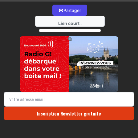
⋈
Partager
Lien court :
https://radio-g.fr?16776
⧉
Inscription Newsletter gratuite