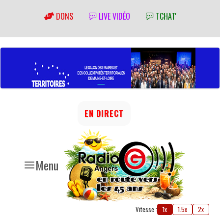
DONS
LIVE VIDÉO
TCHAT'
EN DIRECT
Menu
Vitesse :
1x
1.5x
2x