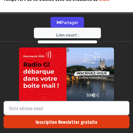
⋈
Partager
Lien court :
https://radio-g.fr?14903
⧉
Inscription Newsletter gratuite