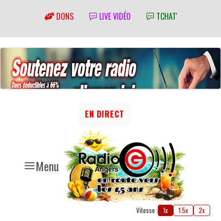
DONS
LIVE VIDÉO
TCHAT'
EN DIRECT
Menu
Vitesse :
1x
1.5x
2x