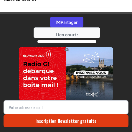
⋈
Partager
Lien court :
https://radio-g.fr?14898
⧉
Inscription Newsletter gratuite