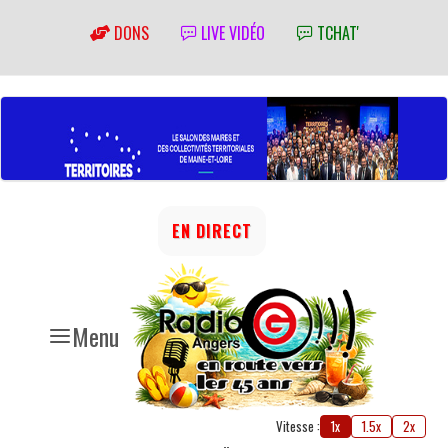
DONS
LIVE VIDÉO
TCHAT'
EN DIRECT
Menu
Vitesse :
1x
1.5x
2x