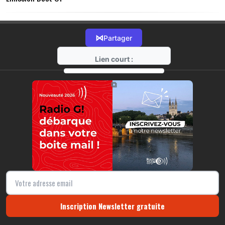
⋈
Partager
Lien court :
https://radio-g.fr?14898
⧉
Inscription Newsletter gratuite