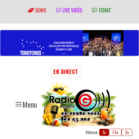
DONS
LIVE VIDÉO
TCHAT'
EN DIRECT
Menu
Vitesse :
1x
1.5x
2x