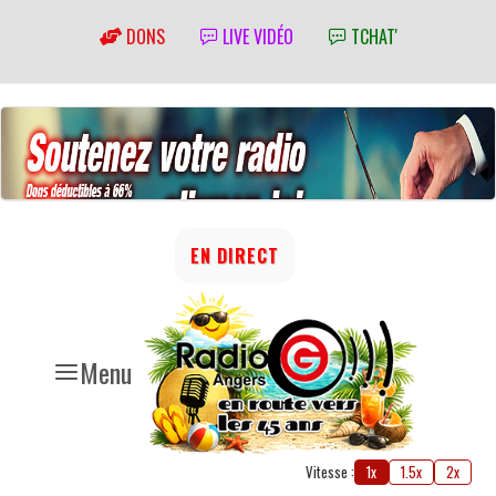
DONS
LIVE VIDÉO
TCHAT'
EN DIRECT
Menu
Vitesse :
1x
1.5x
2x