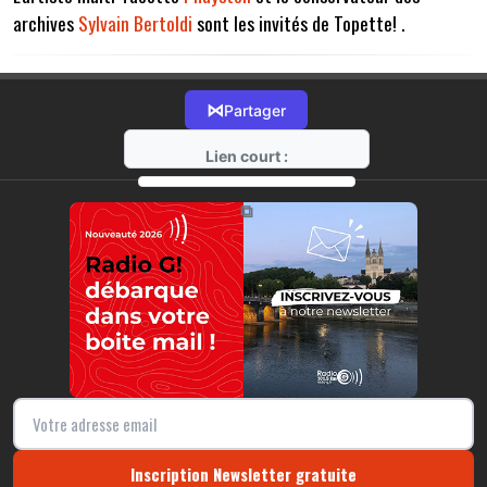
archives
Sylvain Bertoldi
sont les invités de Topette! .
⋈
Partager
Lien court :
https://radio-g.fr?14871
⧉
Inscription Newsletter gratuite