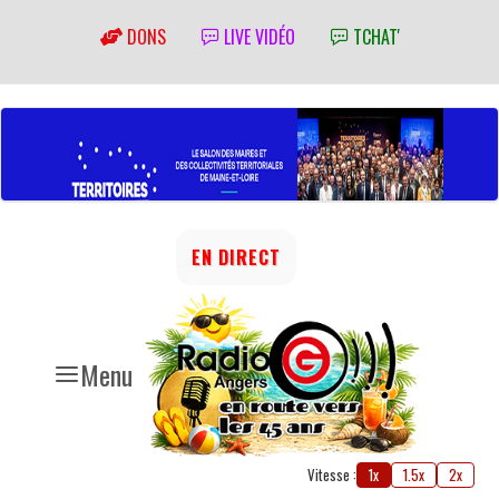
DONS
LIVE VIDÉO
TCHAT'
EN DIRECT
Menu
Vitesse :
1x
1.5x
2x